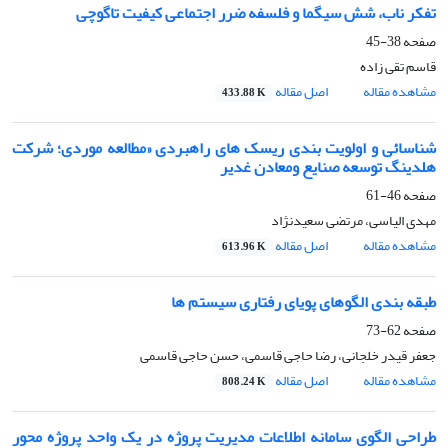
تفکر ناب، شش سیگما و فلسفه ضرر اجتماعی کیفیت تاگوچی
صفحه
38-45
قاسم تقی زاده
مشاهده مقاله
اصل مقاله
433.88 K
شناسائی و اولویت بندی ریسک های راهبردی «مطالعه موردی؛ شرکت
هلدینگ توسعه صنایع ومعادن غدیر
صفحه
46-61
مهدی الیاسی، مرتضی سعیدنژاد
مشاهده مقاله
اصل مقاله
613.96 K
طبقه بندی الگوهای پویای رفتاری سیستم ها
صفحه
62-73
جعفر قیدر خلجانی، رضا حاجی قاسمی، حسن حاجی قاسمی
مشاهده مقاله
اصل مقاله
808.24 K
طراحی الگوی سامانه اطلاعات مدیریت پروژه در یک واحد پروژه محور