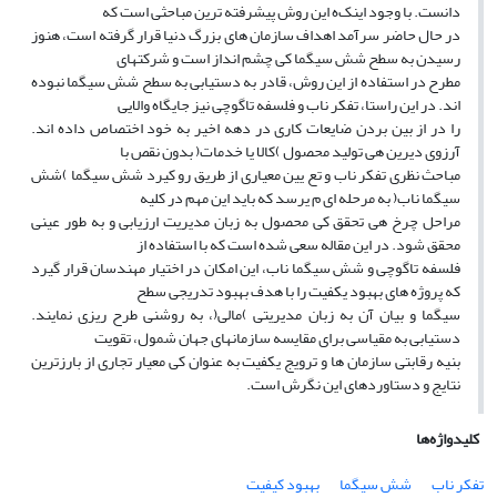
دانست. با وجود اینک‌ه این روش پیشرفته ترین مباحثی است که
در حال حاضر سرآمد اهداف سازمان های بزرگ دنیا قرار گرفته است، هنوز
رسیدن به سطح شش سیگما کی چشم انداز است و شرکتهای
مطرح در استفاده از این روش، قادر به دستیابی به سطح شش سیگما نبوده
اند. در این راستا، تفکر ناب و فلسفه تاگوچی نیز جایگاه والایی
را در از بین بردن ضایعات کاری در دهه اخیر به خود اختصاص داده اند.
آرزوی دیرین هی تولید محصول )کالا یا خدمات( بدون نقص با
مباحث نظری تفکر ناب و تع یین معیاری از طریق رو کیرد شش سیگما )شش
سیگما ناب( به مرحله ای م یرسد که باید این مهم در کلیه
مراحل چرخ هی تحقق کی محصول به زبان مدیریت ارزیابی و به طور عینی
محقق شود. در این مقاله سعی شده است که با استفاده از
فلسفه تاگوچی و شش سیگما ناب، این امکان در اختیار مهندسان قرار گیرد
که پروژه های بهبود یکفیت را با هدف بهبود تدریجی سطح
سیگما و بیان آن به زبان مدیریتی )مالی(، به روشنی طرح ریزی نمایند.
دستیابی به مقیاسی برای مقایسه سازمانهای جهان شمول، تقویت
بنیه رقابتی سازمان ها و ترویج یکفیت به عنوان کی معیار تجاری از بارزترین
نتایج و دستاوردهای این نگرش است.
کلیدواژه‌ها
تفکر ناب
شش سیگما
بهبود کیفیت