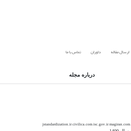
ارسال مقاله
داوران
تماس با ما
درباره مجله
jstandardization.ir ,civilica.com, isc.gov.ir, magiran.com