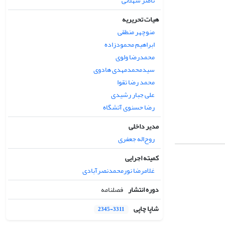
ناصر شهلائی
هیات تحریریه
منوچهر منطقی
ابراهیم محمودزاده
محمدرضا ولوی
سیدمحمدمهدی هادوی
محمد رضا تقوا
علی جبار رشیدی
رضا حسنوی آتشگاه
مدیر داخلی
روح‌اله جعفری
کمیته اجرایی
غلامرضا نورمحمدنصرآبادی
دوره انتشار
فصلنامه
شاپا چاپی
2345-3311