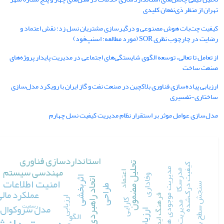
تهران از منظر ذی‌نفعان کلیدی
کیفیت چت‌بات هوش مصنوعی و درگیرسازی مشتریان نسل زد: نقش اعتماد و
رضایت در چارچوب نظری SOR (مورد مطالعه: اسنپ‌فود)
از تعامل تا تعالی، توسعه الگوی شایستگی‌های اجتماعی در مدیریت پایدار پروژه‌های
صنعت ساخت
ارزیابی پیاده‌سازی فناوری بلاکچین در صنعت نفت و گاز ایران با رویکرد مدل‌سازی
ساختاری-تفسیری
مدل‌سازی عوامل موثر بر استقرار نظام مدیریت کیفیت نسل چهارم
استانداردسازی فناوری
تحلیل مضمون
کیفیت درک‌شده
مهندسی سیستم
مدیریت موجودی ها
مدرسکا
اعتماد
وفاداری
م
امنیت اطلاعات
اثربخشی
اتحاد راهبردی
سنجش سطح بلوغ
طراحی
عملکرد مال
فرهنگ ایمنی
ارزیابی
کارایی
مدیریت نوآوری
رسمیت
مدل سروکوال
الگو