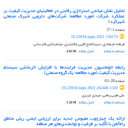
تحلیل نقش میانجی استراتژی رقابتی در فعالیتهای مدیریت کیفیت بر
عملکرد شرکت (مورد مطالعه: شرکت‌های دارویی شهرک صنعتی
شهرکرد)
صفحه
1-27
10.22034/jsqm.2021.134174
فرهاد فرهادی، سهیلا فتح اللهی چالشتری، میثم بابایی فارسانی
مشاهده مقاله
اصل مقاله
4.05 M
رابطه اتوماسیون مدیریت فرایندها با افزایش اثربخشی سیستم
مدیریت کیفیت (مورد مطالعه: یک گروه صنعتی)
صفحه
28-63
10.22034/jsqm.2021.262446.1320
علی طیبی رهنی، مهدی عزیزی
مشاهده مقاله
اصل مقاله
5.26 M
ارائه یک چهارچوب مفهومی جدید برای ارزیابی ایمنی ریلی مناطق
راه‌آهن با تأکید بر ظرفیت و توانمندی‌های هر منطقه