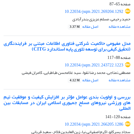
صفحه
65-87
10.22034/jsqm.2021.269204.1292
حمید رحیمی، مسلم عزیزی بندرآبادی
مشاهده مقاله
اصل مقاله
3.37 M
مدل مفهومی حاکمیت شرکتی فناوری اطلاعات مبتنی بر فرایندنگاری
(تحقیق کیفی برای توسعه تئوری پایه استاندارد CITG)
صفحه
88-117
10.22034/jsqm.2021.243722.1223
مصطفی تمتاجی، محمد رضا تقوا، سید غلامحسن طباطبایی، کامران فیضی
مشاهده مقاله
اصل مقاله
4.12 M
بررسی و اولویت بندی عوامل مؤثر بر افزایش کیفیت و موفقیت تیم
های ورزشی نیروهای مسلح جمهوری اسلامی ایران در مسابقات بین
المللی
صفحه
120-141
10.22034/jsqm.2021.266205.1286
سجاد پسرکلو، اکرم اصفهانی نیا، زین العابدین فلاح، سعید قربانی