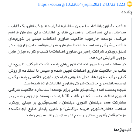
https://doi.org/10.22034/jsqm.2021.243722.1223
چکیده
حاکمیت فناوری اطلاعات با تبیین ساختارها، فرایندها و ذینفعان، یک قابلیت
سازمانی برای همراستایی راهبردی فناوری اطلاعات برای سازمان فراهم
می‌کند. توسعه چارچوب حاکمیت فناوری اطلاعات مبتنی بر تئوری‌های
حاکمیتی شرکتی متناسب با محیط سازمان، میزان موفقیت این چارچوب در
تحقق رویکرد شراکت راهبردی فناوری اطلاعات با کسب و کار به میزان قابل
توجهی افزایش می‌دهد.
در مقاله حاضر، با مرور ادبیات تئوری‌های پایه حاکمیت شرکتی، تئوری‌های
غالب در حاکمیت فناوری اطلاعات تعیین شده و سپس با استفاده از روش
کیفی ترکیب تئوری‌ها، مدل مفهومی فرایندی تئوری حاکمیتی پایه ترکیبی
توسعه یافته برای حاکمیت شرکتی فناوری اطلاعات ارائه شده است.
نتیجه بدست آمده، یک مبنای علمی برای توسعه استاندارد حاکمیت شرکتی
فناوری اطلاعات است که در قالب 10 فرایند، توسعه چارچوبی مبتنی بر
مشارکت همه ذینفعان (تئوری ذینفعان)، تصمیم‌گیری بر مبنای رویکرد
منفعت-مخاطره(تئوری هزینه تراکنش) و تامین پایدار منابع ایجادکننده
مزیت رقابتی(تئوری مبتنی بر منبع) در سازمان را تضمین می‌نماید.
کلیدواژه‌ها