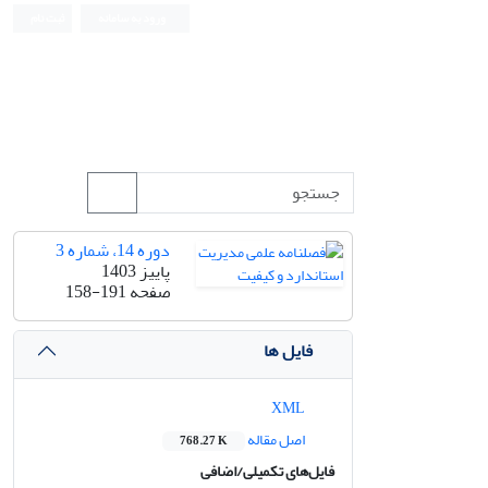
ورود به سامانه
ثبت نام
دوره 14، شماره 3
پاییز 1403
صفحه
158-191
فایل ها
XML
اصل مقاله
768.27 K
فایل‌های تکمیلی/اضافی