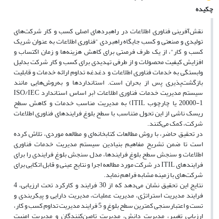
چکیده
نقش‌آفرینی فناوری اطلاعات در راهبردهای اصلی کسب و کار شرکت‌های
تولیدی و صنعتی و کسب جایگاه راهبردی "فناوری اطلاعات به عنوان شریک
کسب و کار"، از یک طرف فرصتی برای کاهش هزینه‌ها و زمان اکتساب و
افزایش کیفیت محصولات و از طرفی تهدیدی برای کسب و کار شرکت بدلیل
وابستگی به خدمات فناوری اطلاعات و دغدغه تداوم ارائه خدمات و قابلیت
بازگشت‌پذیری پس از بحران است. استانداردها و به‌روش‌هایی مانند
سیستم مدیریت خدمات فناوری اطلاعات (بر اساس استاندارد ISO/IEC
20000-1 یا چارچوب ITIL) به مدیریت مناسب خدمات و کاهش سطح
ریسک ناشی از این تحول متناسب با سطح بلوغ فرایندهای فناوری اطلاعات
شرکت، کمک می‌کنند.
در تحقیق حاضر، با روش مطالعات کتابخانه‌ای و مطالعه موردی، تلاش کرده
است تا ضمن تشریح مفاهیم بنیادین سیستم مدیریت خدمات فناوری
اطلاعات و سنجش سطح بلوغ فرایندها، مدل سنجش بلوغ فرایندی را برای
فرایندهای ITIL در شرکت مورد مطالعه اجرا و نتایج عینی و قابل اتکایی برای
شرکت‌های با زمینه مشابه فراهم نماید.
نتایج این تحقیق نشان می‌دهد که از 30 فرایند و کارکرد تحت ارزیابی، 4
فرایند مدیریت استراتژی، مدیریت عملیات، مدیریت دارایی و پیکربندی و
تست و اعتبارسنجی کمترین سطح بلوغ و 5 فرایند مدیریت تداوم کسب و کار،
ارزیابی تغییر، مدیریت دانش، مدیریت تامین‌کنندگان و مدیریت امنیت