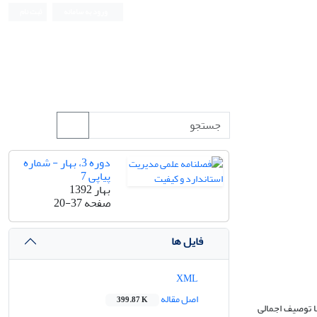
ورود به سامانه
ثبت نام
دوره 3، بهار - شماره
پیاپی 7
بهار 1392
صفحه
20-37
فایل ها
XML
اصل مقاله
399.87 K
ا توصیف اجمالی