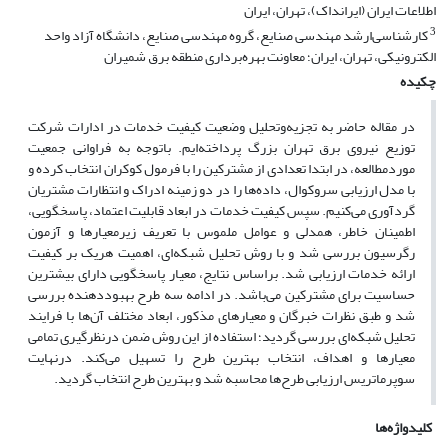
اطلاعات ایران (ایرانداک)، تهران، ایران
3
کارشناسی‌ارشد مهندسی صنایع، گروه مهندسی صنایع، دانشگاه آزاد واحد
الکترونیکی، تهران، ایران؛ معاونت بهره‌برداری منطقه برق شمیران
چکیده
در مقاله حاضر به تجزیه‌وتحلیل وضعیت کیفیت خدمات در ادارات شرکت
توزیع نیروی برق تهران بزرگ پرداخته‌ایم. باتوجه به فراوانی جمعیت
موردمطالعه، در ابتدا تعدادی از مشترکین را با فرمول کوکران انتخاب کرده و
با مدل ارزیابی سروکوال، داده‌ها را در دو زمینه ادراک و انتظارات مشتریان
گردآوری می‌کنیم. سپس کیفیت خدمات در ابعاد قابلیت اعتماد، پاسخگویی،
اطمینان خاطر، همدلی و عوامل ملموس با تعریف زیرمعیارها و آزمون
رگرسیون بررسی شد و با روش تحلیل شبکه‌ای، اهمیت هریک بر کیفیت
ارائه خدمات ارزیابی شد. براساس نتایج، معیار پاسخگویی دارای بیشترین
حساسیت برای مشترکین می‌باشد. در ادامه سه طرح بهبوددهنده بررسی
شد و طبق نظرات خبرگان و معیارهای مذکور، ابعاد مختلف آن‌ها با فرایند
تحلیل شبکه‌ای بررسی گردید؛ استفاده از این روش ضمن درنظرگیری تمامی
معیارها و اهداف، انتخاب بهترین طرح را تسهیل می‌کند. درنهایت
سوپرماتریس ارزیابی طرح‌ها محاسبه شد و بهترین طرح انتخاب گردید.
کلیدواژه‌ها