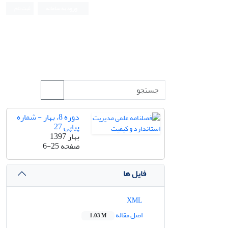
ورود به سامانه
ثبت نام
دوره 8، بهار - شماره
پیاپی 27
بهار 1397
صفحه
6-25
فایل ها
XML
اصل مقاله
1.03 M