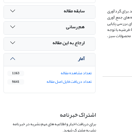
سابقه مقاله
د.برای گردآوری
رد استفاده قرار گرفت. سپس داده های جمع آوری
 برای بررسی پایایی
هم رسانی
استفاده شد که میزان بیشتر از ۰.۷ را نشان داد. پس از تجزیه و تحلیل داده ها در محیط نرم افزار تایید یا رد فرضیه ها سنجش شدند. نتایج نشان داد که از بین 9 فرضیه، 4 فرضیه با توجه
و تولید محصولات سبز،
ارجاع به این مقاله
آمار
تعداد مشاهده مقاله
1,163
تعداد دریافت فایل اصل مقاله
9,641
اشتراک خبرنامه
برای دریافت اخبار و اطلاعیه های مهم نشریه در خبرنامه
نشریه مشترک شوید.