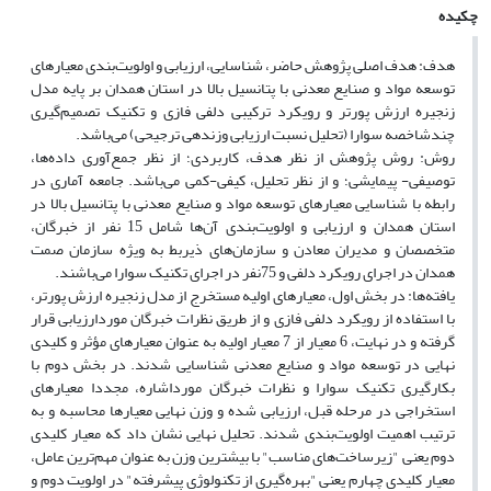
چکیده
هدف: هدف اصلی پژوهش حاضر، شناسایی، ارزیابی و اولویت‌بندی معیارهای
توسعه مواد و صنایع معدنی با پتانسیل بالا در استان همدان بر پایه مدل
زنجیره ارزش پورتر و رویکرد ترکیبی دلفی فازی و تکنیک تصمیم‌گیری
چندشاخصه سوارا (تحلیل نسبت ارزیابی وزند‌هی ترجیحی) می‌باشد.
روش‌: روش پژوهش از نظر هدف، کاربردی؛ از نظر جمع‌آوری داده‌ها،
توصیفی- پیمایشی؛ و از نظر تحلیل، کیفی-کمی می‌باشد. جامعه آماری در
رابطه با شناسایی معیارهای توسعه مواد و صنایع معدنی با پتانسیل بالا در
استان همدان و ارزیابی و اولویت‌بندی آن‌ها شامل 15 نفر از خبرگان،
متخصصان و مدیران معادن و سازمان‌های ذیربط به ویژه سازمان صمت
همدان در اجرای رویکرد دلفی و 75نفر در اجرای تکنیک سوارا می‌باشند.
یافته‌ها: در بخش اول، معیارهای اولیه مستخرج از مدل زنجیره ارزش پورتر،
با استفاده از رویکرد دلفی فازی و از طریق نظرات خبرگان موردارزیابی قرار
گرفته و در نهایت، 6 معیار از 7 معیار اولیه به عنوان معیارهای مؤثر و کلیدی
نهایی در توسعه مواد و صنایع معدنی شناسایی شدند. در بخش دوم با
بکارگیری تکنیک سوارا و نظرات خبرگان مورداشاره، مجددا معیارهای
استخراجی در مرحله قبل، ارزیابی شده و وزن نهایی معیارها محاسبه و به
ترتیب اهمیت اولویت‌بندی شدند. تحلیل نهایی نشان داد که معیار کلیدی
دوم یعنی "زیرساخت‌های مناسب" با بیشترین وزن به عنوان مهم‌ترین عامل،
معیار کلیدی چهارم یعنی "بهره‌گیری از تکنولوژی پیشرفته" در اولویت دوم و