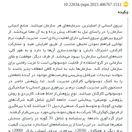
10.22034/jsqm.2023.406767.1512
چکیده
نیروی انسانی از اصلیترین سرمایه‌های هر سازمان میباشد. منابع انسانی
سازمان را در راستای نیل به اهداف پیش برده و به آن معنا می‌بخشد. از
این‌رو بهره‌وری نیروی انسانی دارای اهمیت زیادی است. مدیریت کیفیت نرم
توانایی فراهم نمودن محیطی مناسب از طریق افزایش تعهد و مشارکت
کارکنان، اشتراک دانش، و توانمندسازی آن‌ها را دارد و به طور کلی،
جنبه‌های انسانی سازمان را بهبود می‌بخشد. از طرف دیگر، موفقیت و بقای
سازمانی در گرو استفاده از قابلیت دوسوتوانی است تا مزیت رقابتی برای
سازمان ایجاد کند. سازمان‌ها باید به اندازه کافی انعطاف-پذیر باشند تا
بتوانند تهدیدات غیرقابل پیش‌بینی و فرصت‌های موجود در آینده نامطمئن
را به کمک دوسوتوانی کارکنان مدیریت کنند. لذا پژوهش حاضر در
جستجوی تاثیر مدیریت کیفیت نرم بر بهره‌وری نیروی انسانی با میانجیگری
دوسوتوانی کارکنان میباشد. نوع پژوهش از لحاظ هدف، کاربردی و روش
پژوهش، توصیفی- پیمایشی است. جامعه آماری شامل کلیه شرکت‌های
تولیدی کوچک و متوسط شهرک صنعتی اردبیل (1) میباشند که با بهره‌گیری
از فرمول کوکران 56 شرکت به عنوان نمونه نهایی مورد بررسی قرار گرفتند.
ابزار گردآوری داده‌ها، پرسشنامه و شامل 31 گویه در راستای سنجش
متغیرها میباشد. در این راستا از پرسشنامه‌های استاندارد مدیریت کیفیت
نرم زنگ و همکاران (2016)، بهره‌وری نیروی انسانی پارکر (2000) و