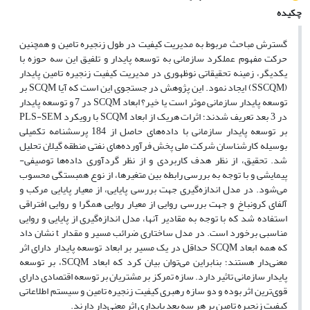
چکیده
گسترش مباحث مربوط به مدیریت کیفیت در طول زنجیره تامین و همچنین
حرکت مفهوم عملکرد سازمانی به توسعه پایدار و تلفیق این سه حوزه با
یکدیگر، زمینه تحقیقاتی نوظهوری در مدیریت کیفیت زنجیره تامین پایدار
(SSCQM) ایجاد نمود. این پژوهش در جستجوی این است که آیا SCQM بر
توسعه پایدار سازمانی موثر است یا خیر؟ ابعاد SCQM در 7 و توسعه پایدار
در 3 بعد تعریف شدند؛ اثرات هریک از ابعاد SCQM با رویکرد PLS-SEM
بر توسعه پایدار سازمانی با داده‌های حاصل از 184 پرسشنامه تکمیلی
بوسیله کارشناسان شرکت ملی پخش فرآورده‌های نفتی منطقه گیلان تحلیل
شد. تحقیق، از نظر هدف کاربردی و از نظر گردآوری داده‌ها توصیفی-
پیمایشی و با توجه به بررسی رابطه بین متغیرها، از نوع همبستگی محسوب
می‌شود. در مدل اندازه‌گیری جهت بررسی پایایی، از معیار پایایی مرکب و
آلفای کرونباخ و جهت بررسی روایی از معیار روایی همگرا و روایی افتراقی
استفاده شد که با توجه به مقادیر آنها، مدل اندازه‌گیری از پایایی و روایی
مناسبی برخورد است. در مدل ساختاری ضرائب مسیر و مقدار t نشان داد
که همه ابعاد SCQM حداقل در یک مسیر بر ابعاد توسعه پایدار دارای اثر
معنی‌دار هستند؛ بنابراین می‌توان بیان کرد که ابعاد SCQM، بر توسعه
پایدار سازمانی تاثیر دارد. سازه تمرکز بر مشتریان بر توسعه اقتصادی دارای
قوی‌ترین اثر بوده و دو سازه رهبری کیفیت زنجیره تامین و سیستم اطلاعاتی
کیفیت زنجیره تامین بر هر سه بعد پایداری اثر معنی‌دار دارند.