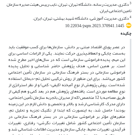
3
دکتری، مدیریت رسانه، دانشگاه تهران، تهران، نایب رییس هیئت مدیره سازمان
تامین اجتماعی،ایران.
4
دکتری، مدیریت آموزشی، دانشگاه شهید بهشتی، تهران، ایران.
10.22034/jsqm.2023.370941.1445
چکیده
در عصر پویای اقتصاد مبتنی بر دانش، سازمان‌ها برای کسب موفقیت باید
به‌سمت چابکی و انعطاف‌پذیری حرکت ‏نمایند. یکی از الزامات اساسی برای
این مهم، پدیده فراموشی سازمانی است که در سال‌های اخیر مطرح شده
است. بر ‏همین اساس، هدف پژوهش حاضر شناسایی و تحلیل پدیده
فراموشی سازمانی در بستر فرهنگ سازمانی در سازمان ‏تأمین اجتماعی
کشور می‌باشد. برای این منظور از روش ترکیبی تحلیل تم-دیماتل استفاده
شده است. روش پژوهش از ‏نوع آمیخته (کیفی- کمی) و از نظر استراتژی از
نوع مطالعه موردی است. یافته‌های پژوهش هم در بعد کمی و هم ‏کیفی از
طریق مصاحبه با 12 متخصص (که از مدیران باتجربه سازمان تأمین اجتماعی،
دارای مدرک کارشناسی ارشد ‏و بالاتر و تخصص و دانش لازم در این زمینه
بودند) حاصل شد، به اینصورت که ابتدا از تکنیک تجزیه و تحلیل تم،
‏متغیرهای مؤثر بر فراموشی سازمانی در در بستر فرهنگ سازمانی در
سازمان تأمین اجتماعی کشور شامل تغییرات ‏نگرشی- رفتاری، تغییرات
فرآیندی، تغییرات محیط، چابکی سازمان و مدیریت اطلاعات شناسائی شد و