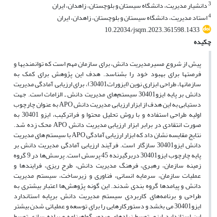
3
دانشیار مدیریت، دانشگاه سیستان و بلوچستان، زاهدان، ایران
4
استاد مدیریت، دانشگاه سیستان و بلوچستان، زاهدان، ایران
10.22034/jsqm.2023.361598.1433
چکیده
پیش از شروع مسیرمدیریت دانش، برای سازمان مهم است که توانمندیها و
فرصتها برای بهبود خود را بشناسد. هدف این پژوهش برای کمک به
سازمانها، طراحی ابزاری نوین (ایزورات30401)، برای ارزیابی آمادگی مدیریت
دانش بر پایه ایزو30401 سیستم‌های مدیریت دانش ـ الزامات است. جهت
دستیابی به این هدف از ابزار ارزیابی مدیریت دانش APO به عنوان چارچوب
اولیه طراحی استفاده و با روش تحلیل محتوا و فراترکیب، ایزو 30401 به
صورت انتقادی در برابر ابزار ارزیابی مدیریت دانش APO محک زده شد.
نتایج مقایسه نشان داد که ابزار ارزیابی آمادگی APO با سیستم های مدیریت
دانش ایزو30401 سازگار است. فرآیند ارزیابی آمادگی مدیریت دانش بر
پایه چارچوب ایزو30401 دربرگیرنده 45 پرسش است. پرسش‌ها در 9 گروه
زمینه سازمان، رهبری، فرهنگ مدیریت دانش، طرح ریزی، فرایندها و
عملیات سازمان، سرمایه انسانی، فناوری و زیرساخت، سیستم مدیریت
دانش و پیامدها گروه بندی شدند. این گونه پژوهش‌ها اعتبار بیشتری به
طراحی و برنامه‌های کاربردی سیستم مدیریت دانش برپایه استاندارد
ایزو30401 می بخشد و دستورکارهایی را برای توسعه و عملیاتی شدن بیشتر
این استاندارد ایزو، توسط نهادهای صدور گواهینامه و پیاده سازی توسط