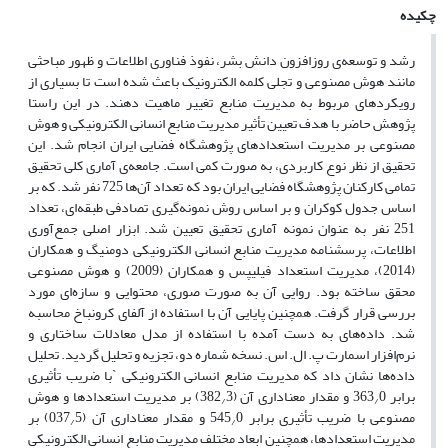
چکیده
رشد و توسعه‌ی روزافزون دانش بشر، نفوذ فناوری اطلاعات و ظهور مباحثی
مانند هوش مصنوعی و تجلی کلمه الکترونیک باعث شده است تا بسیاری از
رویکردهای مربوط به مدیریت منابع تغییر ماهیت دهند. در این راستا
پژوهش حاضر با هدف تعیین تأثیر مدیریت منابع انسانی الکترونیکی و هوش
مصنوعی بر مدیریت استعدادهای پژوهشگاه فضایی ایران انجام شد. این
تحقیق از نظر نوع کاربردی، به صورت کمی است. جامعه‌ی آماری کلی تحقیق
تمامی کارکنان پژوهشگاه فضایی ایران بود که تعداد آن‌ها 725 نفر شد. که بر
اساس جدول کوکران و بر اساس روش نمونه‌گیری تصادفی طبقه‌ای، تعداد
251 نفر به عنوان نمونه آماری تحقیق تعیین شد. ابزار اصلی جمع‌آوری
اطلاعات، پرسشنامه مدیریت منابع انسانی الکترونیکی دومنیگ و همکاران
(2014)، مدیریت استعداد فیلیپس و همکاران (2009) و هوش مصنوعی
محقق ساخته بود. روایی آن به صورت صوری، محتوایی و سازه‌ای مورد
بررسی قرار گرفت. همچنین پایایی آن با استفاده از آلفای کرونباخ محاسبه
شد. داده‌های به دست آمده با استفاده از مدل معادلات ساختاری و
نرم‌افزار اسمارت پ. ال. اس. نسخه شماره دو، تجزیه و تحلیل گردید. تحلیل
داده‌ها نشان داد که مدیریت منابع انسانی الکترونیکی `با ضریب تأثیری
برابر 363
0 و مقدار معناداری آن (382
3) بر مدیریت استعدادها و هوش
/
/
مصنوعی با ضریب تأثیری برابر 545
0 و مقدار معناداری آن (037
5) بر
/
/
مدیریت استعدادها، همچنین ابعاد مختلف مدیریت منابع انسانی الکترونیکی