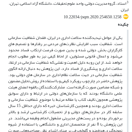
3
استاد، گروه مدیریت دولتی، واحد علوم تحقیقات، دانشگاه آزاد اسلامی، تهران،
ایران
10.22034/jsqm.2020.254650.1258
چکیده
یکی از عوامل تهدیدکننده سلامت اداری در ایران، فقدان شفافیت سازمانی
است. شفافیت سبب افزایش نظارت‌های مردمی بر رفتارها و تصمیم های
کارگزاران بخش دولتی شده و بدین صورت فرصت ارتکاب فساد محدود
می‌شود و اعمال قانونی مسئولین، از لحاظ کیفی نیز به طور مطلوب انجام
خواهد شد. از این رو به دلیل اهمیت و نقشی که شفافیت سازمانی در ارتقاء
سلامت اداری و پیشگیری از فساد دارد، این پژوهش به دنبال ارائه الگوی
شفافیت سازمانی در جهت سلامت نظام اداری در سازمان های دولتی بود.
پژوهش حاضر در چارچوب رویکرد کیفی و با استفاده از روش تحلیل مضمون
و شبکه مضامین صورت گرفته است. مشارکت‌کنندگان بالقوه اعضای هیئت
علمی دانشگاه بودند که با سازمان‌های دولتی در ارتباط و دارای سوابق
پژوهشی همچون تالیف کتاب یا مقاله مرتبط با موضوع شفافیت سازمانی و
سلامت اداری بودند و همچنین کارشناسان خبره که دارای حداقل 15 سال
سابقه کار در سازمان‌های دولتی و از تحصیلات کارشناسی ارشد و بالاتر
برخوردار بوده و در پست‌های مدیریتی مشغول انجام وظیفه می‌باشند. در
این پژوهش با 8 نفر از متخصصان اداری و دانشگاهی با استفاده از شیوه
نمونه‌گیری هدفمند و گلوله‌برفی بر مبنای اشباع نظر، مصاحبه‌هایی صورت