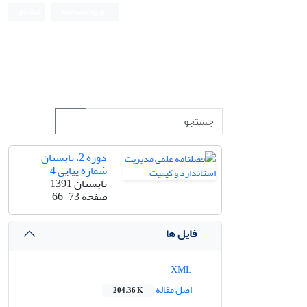
ورود به سامانه
ثبت نام
دوره 2، تابستان -
شماره پیاپی 4
تابستان 1391
صفحه
66-73
فایل ها
XML
اصل مقاله
204.36 K