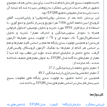
ناحیه مقاومت بسیج فارسان انجام شده است.برای نیل به این هدف،موضوع
تحقیق در قالب ادبیات ارزیابی عملکرد به پژوهش سپرده شد که نتیجه آن
دست یابی به مدل مفهومی تحقیق(EFQM) بود.
این پرسش نامه بعد از سنجش روایی(محتوایی) و پایایی(ضریب آلفای
کرونباخ)،بین جامعه آماری (7104 نفر)،توزیع و پس از تکمیل و جمع آوری ، با
استفاده از نرم افزار SPSS مورد تجزیه و تحلیل توصیفی (جداول فراوانی
همراه با نمودار ستونی،میانگین و انحراف معیار) ،تجزیه و تحلیل
2
استنباطی(آزمونT تک نمونه ای و
X )، اولویت بندی معیارها (آزمون
فریدمن) و همچنین اولویت بندی پایگاه ها،هم بر اساس کلیه معیارها و هم
بر اساس هر کدام از معیارها به تفکیک (آزمون کروسکال والیس)قرار
گرفت. نتایج حاصل از تحلیلهای انجام شده، مؤید این مطلب بود که تنها 2
معیار از معیارهای نه گانه مدل EFQM، به عنوان معیارهای ضعیف،شناخته
شدند ، که عبارتند از:
1-معیار نتایج جامعه با رتبه میانگین 27.2
2-معیار خط مشی و استراتژی با رتبه میانگین 49.2
همچنین در ادامه تحقیق، به اولویت بندی پایگاه های مقاومت بسیج
شهرستان فارسان،بر اساس معیارهای مدل EFQM پرداخته شد.
کلیدواژه‌ها
ارزیابی عملکرد
سازمان(پایگاه)
کیفیت
مدل EFQM
شاخص های نه