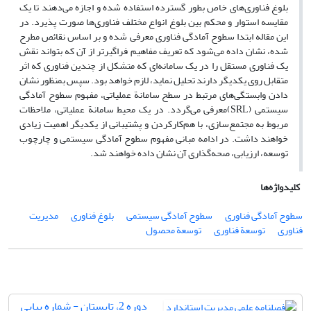
بلوغ فناوری‌های خاص بطور گسترده استفاده شده و اجازه می‌دهند تا یک
مقایسه استوار و محکم بین بلوغ انواع مختلف فناوری‌ها صورت پذیرد. در
این مقاله ابتدا سطوح آمادگی فناوری معرفی شده و بر اساس نقائص مطرح
شده، نشان داده می‌شود که تعریف مفاهیم فراگیرتر از آن که بتواند نقش
یک فناوری مستقل را در یک سامانه‌ای که متشکل از چندین فناوری که اثر
متقابل روی یکدیگر دارند تحلیل نماید، لازم خواهد بود. سپس بمنظور نشان
دادن وابستگی‌های مرتبط در سطح سامانة عملیاتی، مفهوم سطوح آمادگی
سیستمی (SRL)معرفی می‌گردد. در یک محیط سامانة عملیاتی، ملاحظات
مربوط به مجتمع‌سازی، با هم‌کارکردن و پشتیبانی از یکدیگر اهمیت زیادی
خواهند داشت. در ادامه مبانی مفهوم سطوح آمادگی سیستمی و چارچوب
توسعه، ارزیابی، صحه‌گذاری آن نشان داده خواهند شد.
کلیدواژه‌ها
سطوح آمادگی فناوری
سطوح آمادگی سیستمی
بلوغ فناوری
مدیریت
فناوری
توسعة فناوری
توسعة محصول
دوره 2، تابستان - شماره پیاپی