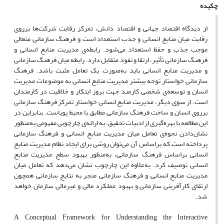
چکیده
از دیدگاه اقتصاد جهانی و اقتصاد دانش، تمرکز رقابت شرکت‌ها بر‌روی
رقابت میان منابع انسانی و جذب استعداد است و فرهنگ سازمانی متعالی
موجب جذب و حفظ استعداد می‌شود. رابطه‌ی مدیریت منابع انسانی و
فرهنگ سازمانی تأثیر، ارتقا و نفوذ متقابل دارد. رابطه میان فرهنگ سازمانی
و مدیریت منابع انسانی باید به‌صورت یک تعامل مثبت باشد. فرهنگ
سازمانی خواستار توجه بیشتر مدیریت منابع انسانی به موضوعات مدیریت
انسان و توسعه‌ی شخصی کارمند جهت بروز ابتکار و خلاقیت در کارمندان
است. از سوی دیگر، مدیریت منابع انسانی خواستار تمرکز فرهنگ سازمانی
بر‌روی انسان و ساخت فرهنگ سازمانی مطابق با محیط پویاست. بنابراین در
این مطالعه با بهره‌گیری از ادبیات تحقیق، به ارائه‌ی چارچوبی مفهومی به‌منظور
نشان‌دادن نحوه‌ی تعامل میان مدیریت منابع انسانی و فرهنگ سازمانی
پرداخته است که بر‌اساس آن می‌توان روشی برای ایجاد نظام مدیریت منابع
انسانی براساس فرهنگ سازمانی، به‌منظور بهبود سطح مدیریت منابع
انسانی توصیف کرد. به‌علاوه این چارچوب نشان می‌دهد که تعامل میان
مدیریت منابع انسانی و فرهنگ سازمانی منجر به نتایج سازمانی همچون
ارتقای کارآفرینی سازمانی و بهبود عملکرد مالی و غیرمالی سازمان خواهد
شد.
A Conceptual Framework for Understanding the Interactive