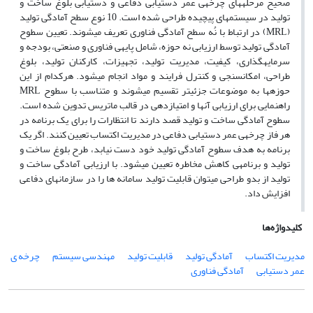
صحیح مرحلههای چرخهی عمر دستیابی دفاعی و دستیابی بلوغ ساخت و
تولید در سیستمهای پیچیده طراحی شده است. 10 نوع سطح آمادگی تولید
(MRL) در ارتباط با نُه سطح آمادگی فناوری تعریف میشوند. تعیین سطوح
آمادگی تولید توسط ارزیابی نه حوزه، شامل پایهی فناوری و صنعتی، بودجه و
سرمایهگذاری، کیفیت، مدیریت تولید، تجهیزات، کارکنان تولید، بلوغ
طراحی، امکانسنجی و کنترل فرایند و مواد انجام میشود. هرکدام از این
حوزهها به موضوعات جزئیتر تقسیم میشوند و متناسب با سطوح MRL
راهنمایی برای ارزیابی آنها و امتیازدهی در قالب ماتریس تدوین شده است.
سطوح آمادگی ساخت و تولید قصد دارند تا انتظارات را برای یک برنامه در
هر فاز چرخهی عمر دستیابی دفاعی در مدیریت اکتساب تعیین کنند. اگر یک
برنامه به هدف سطوح آمادگی تولید خود دست نیابد، طرح بلوغ ساخت و
تولید و برنامهی کاهش مخاطره تعیین میشود. با ارزیابی آمادگی ساخت و
تولید از بدو طراحی میتوان قابلیت تولید سامانه ها را در سازمانهای دفاعی
افزایش داد.
کلیدواژه‌ها
مدیریت اکتساب
آمادگی تولید
قابلیت تولید
مهندسی سیستم
چرخه ی
عمر دستیابی
آمادگی فناوری