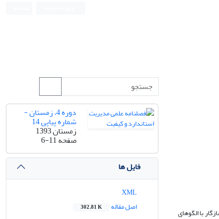
ورود به سامانه
ثبت نام
دوره 4، زمستان -
شماره پیاپی 14
زمستان 1393
صفحه
6-11
فایل ها
XML
اصل مقاله
302.81 K
زگار با الگوهای