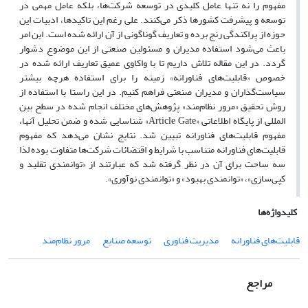
مفهوم را نه تنها عامل کلیدی در توسعه شرکت‌ها، بلکه عامل مهمی در
توسعه و پیشرفت کشورها ذکر می‌کنند. علی رغم این تاکیدها، ادبیات این
حوزه از پراکندگی رنج برده و تعاریف گوناگونی از آن ارائه شده است. این امر
باعث می‌شود استفاده مدیران و مسئولین صنعتی از این موضوع دشوار
گردد. در این مقاله تلاش داریم تا با واکاوی عمیق تعاریف ارائه شده در
خصوص «قابلیت‌های فناورانه» زمینه را برای استفاده هرچه بیشتر
سیاست‌گذاران و مدیران صنعتی فراهم کنیم. در این راستا با استفاده از
روش تحقیق «مرور نظام‌مند» پژوهش‌های مختلف انجام شده در سطح بین
المللی از پایگاه اطلاعاتی «Article Gate» شناسایی شده و ضمن تحلیل آنها،
مفهوم قابلیت‌های فناورانه تبیین شد. نتایج نشان می‌دهد که مفهوم
قابلیت‌های فناورانه متناسب با شرایط و اقتضائات شرکت‌ها متفاوت بوده لذا
سه ساحت برای آن در نظر گرفته شد که عبارتند از «توانمندی تقلید و
کپی‌سازی»، «توانمندی بهبود» و «توانمندی نوآوری».
کلیدواژه‌ها
قابلیت‌های فناورانه
مدیریت فناوری
توسعه صنایع
مرور نظام‌مند
مراجع