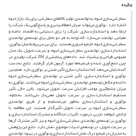
چکیده
سفارشی‌سازی انبوه به توانمندی تولید کالاهای سفارشی برای یک بازار انبوه
اشاره دارد. نوآوری می‌تواند میزان انعطاف‌پذیری و پاسخ‌گویی یک شرکت را
ارتقا دهد و استانداردسازی، شرکت را برای دستیابی به اقتصاد دامنه و
مقیاس، توانمند می‌سازد، که توجه به هر دو عامل برای توسعه‌ی توانمندی
سفارشی‌سازی انبوه، لازم و ضروری هستند. برای بررسی روابط میان نوآوری،
استانداردسازی، توانمندی سفارشی‌سازی انبوه، و سرعت تحویل، یک مدل
مفهومی طراحی و پیشنهاد شد. داده‌های پیمایشی از 204 شرکت تولیدی در
چین جمع‌آوری شده و فرضیه‌ها مورد آزمون قرار گرفتند. نتایج به‌دست
آمده نشان می‌دهد که استانداردسازی تأثیر مثبتی بر نوآوری دارد. همچنین
نوآوری و استانداردسازی، تأثیر مثبتی بر توانمندی سفارشی‌سازی انبوه
داشته و مکمل توسعه‌ی توانمندی سفارشی‌سازی انبوه می‌باشند. نوآوری به
میزان چشم‌گیری موجب افزایش سرعت تحویل می‌شود. بااین حال، تأثیر
مستقیم استانداردسازی بر سرعت تحویل معنی‌دار نمی‌باشد. به‌علاوه،
نوآوری و استانداردسازی به‌طور غیرمستقیم و از طریق توانمندی
سفارشی‌سازی انبوه بر سرعت تحویل تأثیرگذار هستند. این مطالعه، با
ارائه‌ی شواهد تجربی درمورد تأثیرات جداگانه و مشترک استانداردسازی و
نوآوری بر توسعه‌ی توانمندی سفارشی‌سازی انبوه و نیز تأثیر مشترک آن‌ها
بر سرعت تحویل، در توسعه‌ی ادبیات موضوع، نقش دارد. نتایج این پژوهش
به مدیران در فهم و درک نقش استانداردسازی و نوآوری در بهبود توانمندی‌