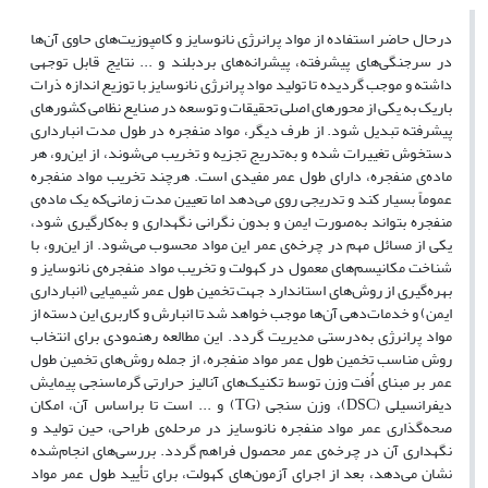
درحال حاضر استفاده از مواد پرانرژی نانوسایز و کامپوزیت‌های حاوی آن‌ها
در سرجنگی‌های پیشرفته، پیشرانه‌های بردبلند و ... نتایج قابل توجهی
داشته و موجب گردیده تا تولید مواد پرانرژی نانوسایز با توزیع اندازه ذرات
باریک به یکی از محورهای اصلی تحقیقات و توسعه در صنایع نظامی کشورهای
پیشرفته تبدیل شود. از طرف دیگر، مواد منفجره در طول مدت انبارداری
دستخوش تغییرات شده و به‌تدریج تجزیه و تخریب می‌شوند، از این‌رو، هر
ماده‌ی منفجره، دارای طول عمر مفیدی است. هرچند تخریب مواد منفجره
عموماً بسیار کند و تدریجی روی می‌دهد اما تعیین مدت ‌زمانی‌که یک ماده‌ی
منفجره بتواند به‌صورت ایمن و بدون نگرانی نگهداری و به‌کارگیری شود،
یکی از مسائل مهم در چرخه‌ی عمر این مواد محسوب می‌شود.‌ از این‌رو، با
شناخت مکانیسم‌های معمول در کهولت و تخریب مواد منفجره‌ی نانوسایز و
بهره‌گیری از روش‌های استاندارد جهت تخمین طول عمر شیمیایی (انبارداری
ایمن) و خدمات‌دهی آن‌ها موجب خواهد شد تا انبارش و کاربری این دسته از
مواد پرانرژی به‌درستی مدیریت گردد. این مطالعه رهنمودی برای انتخاب
روش مناسب تخمین طول عمر مواد منفجره، از جمله روش‌های تخمین طول
عمر بر مبنای اُفت وزن توسط تکنیک‌های آنالیز حرارتی گرماسنجی پیمایش
دیفرانسیلی (DSC)، وزن سنجی (TG) و ... است تا براساس آن، امکان
صحه‌گذاری عمر مواد منفجره نانوسایز در مرحله‌ی طراحی، حین تولید و
نگهداری آن در چرخه‌ی عمر محصول فراهم گردد. بررسی‌های انجام‌شده
نشان می‌دهد، بعد از اجرای آزمون‌های کهولت، برای تأیید طول عمر مواد