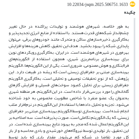
10.22034/jsqm.2025.506751.1633
چکیده
به طور خلاصه، شهرهای هوشمند و تولیدات پراکنده در حال تغییر
چشم‌انداز شبکه‌های قدرت هستند. با استفاده از منابع انرژی تجدیدپذیر و
به‌کارگیری ذخیره‌سازهای ساکن و متحرک مانند خودروهای برقی، می‌توان
پایداری شبکه را بهبود بخشید. هدف این تحقیق، کاهش هزینه‌ها و افزایش
بهره‌وری در شهرهای هوشمند است. در ایران، به‌کارگیری رویکردهای نوین
برای بهینه‌سازی برنامه‌ریزی شهری، همچون استفاده از الگوریتم‌های
فراابتکاری و هوش مصنوعی، ضروری است. یکی از این الگوریتم‌ها، الگوریتم
بهینه‌سازی مبتنی بر جغرافیای زیستی است که ریشه در طبیعت دارد. این
پژوهش، که از نوع تحقیقات توصیفی و تحلیلی است، به‌کارگیری الگوریتم
جغرافیای زیستی برای تحلیل کمبود سوخت‌های فسیلی و افزایش گازهای
گلخانه‌ای را مورد بررسی قرار داده است. در این الگوریتم، هر منطقه شهری
به‌عنوان یک عضو منفرد با شاخص مطلوبیت مخصوص به خود شناخته
می‌شود. تجزیه و تحلیل داده‌ها با استفاده از این الگوریتم در نرم‌افزار متلب
انجام شده است. بهینه‌سازی توسط الگوریتم بهینه‌سازی مبتنی بر جغرافیای
زیستی، که یک الگوریتم تکاملی است، صورت پذیرفته است. سه اصلاحیه بر
این الگوریتم اعمال شده که منجر به بهبود نتایج بهینه‌سازی شده است. در
این تحقیق، بار تولیدی توسط نیروگاه‌های خورشیدی و بادی محاسبه و از بار
کل مورد تقاضا در شبکه کم می‌شود. مقدار باری که باید توسط