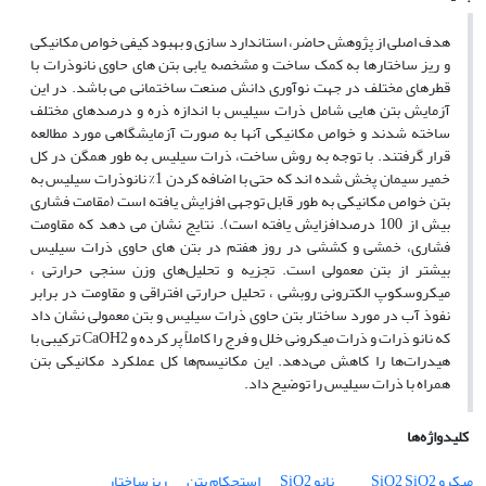
هدف اصلی از پژوهش حاضر، استاندارد سازی و بهبود کیفی خواص مکانیکی
و‌ ریز ساختارها به کمک ساخت و ‌مشخصه یابی بتن های حاوی نانو‌ذرات با
قطرهای مختلف در جهت نوآوری دانش صنعت ساختمانی می باشد. در این
آزمایش بتن هایی شامل ذرات سیلیس با اندازه ذره و درصدهای مختلف
ساخته شدند و خواص مکانیکی آ‌‌نها به صورت آزمایشگاهی مورد مطالعه
قرار گرفتند. با توجه به روش ساخت، ذرات سیلیس به طور همگن در کل
خمیر سیمان پخش شده اند که حتی با اضافه کردن 1% نانوذرات سیلیس به
بتن خواص مکانیکی به طور قابل توجهی افزایش یافته است (مقامت فشاری
بیش از 100 درصدافزایش یافته است). نتایج نشان می دهد که مقاومت
فشاری، خمشی و کششی در روز هفتم در بتن های حاوی ذرات سیلیس
بیشتر از بتن معمولی است. تجزیه و تحلیل‌های وزن سنجی حرارتی ،
میکروسکوپ الکترونی روبشی ، تحلیل حرارتی افتراقی و مقاومت در برابر
نفوذ آب در مورد ساختار بتن حاوی ذرات سیلیس و بتن معمولی نشان داد
که نانو ذرات و ذرات میکرونی خلل و فرج را کاملاً پر کرده و CaOH2 ترکیبی با
هیدرات‌ها را کاهش می‌دهد. این مکانیسم‌ها کل عملکرد مکانیکی بتن
همراه با ذرات سیلیس را توضیح داد.
کلیدواژه‌ها
میکرو SiO2
SiO2
نانو SiO2
استحکام بتن
ریزساختار