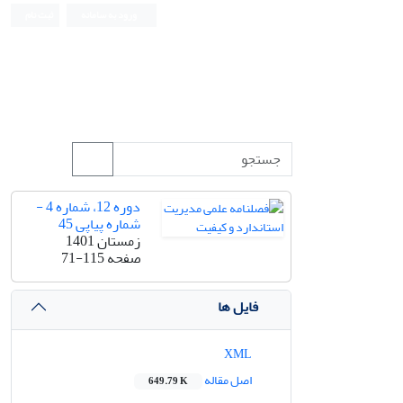
ورود به سامانه
ثبت نام
دوره 12، شماره 4 -
شماره پیاپی 45
زمستان 1401
صفحه
71-115
فایل ها
XML
اصل مقاله
649.79 K