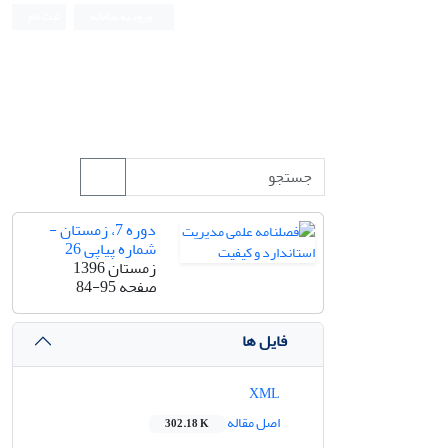
ورود به سامانه
ثبت نام
دوره 7، زمستان -
شماره پیاپی 26
زمستان 1396
صفحه
84-95
فایل ها
XML
اصل مقاله
302.18 K