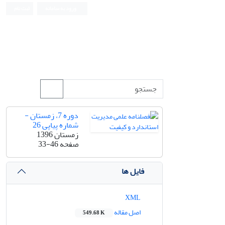
ورود به سامانه
ثبت نام
دوره 7، زمستان -
شماره پیاپی 26
زمستان 1396
صفحه
33-46
فایل ها
XML
اصل مقاله
549.68 K