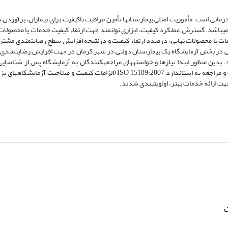
نی است. مأموریت اصلی بیمارستان‏ها تأمین مراقبت باکیفیت برای بیماران، برآوردن نیا
 می‏باشد. گسترش عملکرد کیفیت، ابزاری توانمند جهت ارتقاء کیفیت خدمات یا محصولات 
مات یا محصولات نهایی، درصدد ارتقاء کیفیت و درنتیجه افزایش سطح رضایت‏مندی مشتری
مانی در بخش آزمایشگاه یک بیمارستان دولتی در شهر کرمان در جهت افزایش رضایت‏مندی 
دین منظور ابتدا نیازها و خواسته‏های مراجعه‏کنندگان به آزمایشگاه پس از شناسایی
کاردینال وزن دهی شدند، سپس به کمک مشورت با خبرگان، استفاده از مقالات و مراجعه به استاندارد ISO 15189:2007 (الزامات کیف
هت ارائه خدمات بهتر، اولویت‏بندی شدند.
ت