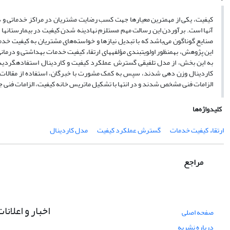
کیفیت، یکی از مهم‏ترین معیارها جهت کسب رضایت مشتریان در مراکز خدماتی و درما
آنها است. برآوردن این رسالت مهم مستلزم نهادینه ‏شدن کیفیت در بیمارستان‏ها
صنایع گوناگون می‌باشد که با تبدیل نیازها و خواسته‌های مشتریان به کیفیت خد
این پژوهش، به‏منظور اولویت‏بندی مؤلفه‏های ارتقاء کیفیت خدمات بهداشتی و در
به این بخش، از مدل تلفیقی گسترش عملکرد کیفیت و کاردینال استفاده‏گردید. ب
الزامات فنی مشخص ‏شدند و در انتها با تشکیل ماتریس خانه کیفیت، الزامات فنی ج
کلیدواژه‌ها
ارتقاء کیفیت خدمات
گسترش عملکرد کیفیت
مدل کاردینال
مراجع
اخبار و اعلانا
صفحه اصلی
درباره نشریه