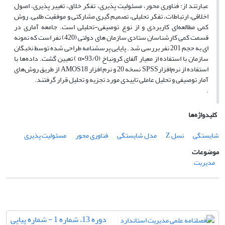
عبارتند از: فناوری محور، مسئولیت پذیری، تفکر خلاق، تغییر پذیری، اصول
اخلاقی، ارتباطات، تفکر تحلیلی، تصمیم گیری مشارکتی و موفقیت طلبی. روش
کمی مطالعه‌ای کاربردی و از نوع توصیفی-تحلیلی است. جامعه آماری در
قسمت کمی کارشناسان ستادی سازمان های دولتی (420) نفر است که نمونه
ای به حجم 201 نفر بررسی شد . پایایی پرسشنامه طراحی شده توسط نخبگان
سازمان با استفاده از معیار آلفای کرونباخ (93/0=α ) تعیین گشت. داده‌ها با
استفاده از نرم‌افزارSPSS نسخه 20 و نرم افزار AMOS18 از طریق روش‌های
آمار توصیفی و تحلیل عاملی تاییدی مورد تجزیه و تحلیل قرار گرفتند.
.
کلیدواژه‌ها
شایستگی
نسل Z
مدل شایستگی
فناوری محور
مسئولیت پذیری
موضوعات
مدیریت
دوره 13، شماره 1 - شماره پیاپی