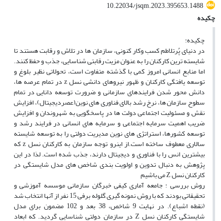
10.22034/jsqm.2023.395653.1488
چکیده
چکیده:
در دنیای پُرتلاطم کسب وکار کنونی، سازمان ها در تلاش و رقابت هستند تا
شایسته ترین کارکنان را به عنوان مزیت رقابتی شناسایی، جذب و حفظ کنند.
اما منابع انسانی امروز کمی با گذشته متفاوت است، تحولاتی نظیر بلوغ و
توسعه یافتگی کارکنان و ظهور نیروهای دانشی نسل z در تمام عرصه ها،
دانش محور شدن فرایندهای سازمانی و ضرورت توسعه دانایی در تمام
سطوح سازمان ها، نرخ رشد بالای فناوری های نوین(عصردیجیتال)، افزایش
نقش و مسئولیت اجتماعی دولت ها در پاسخگویی به شهروندان و افزایش
ضریب اهمیت سرمایه اجتماعی و سرمایه های انسانی در فرایند رشد و
توسعه کشورها، استراتژی های نوین مدیریت دولتی را به توسعه شایسته
سالاری معطوف ساخته است.از اینرو توجه سازمان به کارکنان نسل z که
بیشترین انس را با فناوری و دیجیتال دارند، جذب شده است. لذا در این
پژوهش به دنبال تدوین و اولویت بندی شاخص های مدل شایستگی در
کارکنان نسل Z می باشیم
روش بررسی : جامعه آماری کیفی خبرگان سازمانی موسسه آموزشی و
تحقیقاتی بودند که با روش نمونه گیری گلوله برفی 15 نفر از آنها انتخاب شد
(نقطه اشباع). در نهایت 9 شاخص، 38 بعد و 102 مضمون برای مدل
شایستگی کارکنان نسل Z در سازمان دولتی شناسایی گردید. که ابعاد