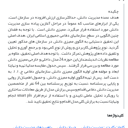
چکیده
هدف عمده مدیریت دانش، ‏حداکثرسازی ارزش افزوده در سازمان است،
یکی از ابزارهای مناسب که عموماً در مراحل آغازین پیاده ‏سازی مدیریت
دانش مورد استفاده قرار می‏گیرد، ‏ممیزی دانش است . با توجه به فقدان
چنین الگویی در سطح سازمانهای دفاعی جمهوری اسلامی ایران ،هدف اصلی
این تحقیق دستیابی به الگوی ممیزی دانش در سازمان های مذکور تعیین
گردید. نوع پژوهش کاربردی و روش از نوع کمی بود و برجمع آوری و تحلیل
و تلفیق داده های پژوهش تمرکز داشت . با توجه هدف اصلی تحقیق، علاوه بر
مطالعه نظریات اندیشمندان این حوزه،24 مدل داخلی و خارجی ممیزی دانش
مورد مطالعه و بررسی قرار گرفتند . سپس جدول مقایسه مدلها تهیه و نهایتا
ابعاد و مولفه های اولیه الگوی ممیزی دانش سازمانهای دفاعی ج. ا. ا. به
دست آمد .پس از تهیه الگوی اولیه ممیزی دانش ، و حصول اطمینان از روایی
و پایایی پرسشنامه ،نسبت به توزیع پرسشنامه بین 64 نفر از متخصصین
مدیریت دانش دفاعی اقدام وسپس برازش مدل از طریق معادلات ساختاری
با رویکرد تحلیل عاملی تاییدی و با استفاده از نرم افزار smart pls انجام
ونهایتا نسبت به برازش کلی مدل اقدام و نتایج تحقیق تایید شد .
کلیدواژه‌ها
کلمات کلیدی : مدیریت دانش
جریان دانش
راهبردهای مدیریت دانش