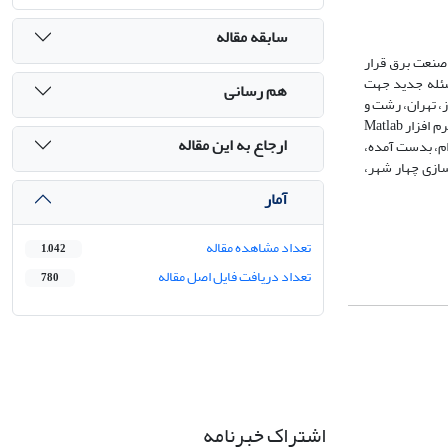
سابقه مقاله
صنعت برق قرار
سئله جدید جهت
هم رسانی
، تهران، رشت و
تبریز در نرم افزارهای spss ارائه شده است. براین اساس تولید انرژی سیستم برآورد و درآمد حاصل از فروش آن با توجه به نرخ تورم و تعدیل سالیانه قیمت انرژی، در نرم افزار Matlab
ارجاع به این مقاله
ام، بدست آمده،
سازی چهار شهر،
آمار
تعداد مشاهده مقاله
1,042
تعداد دریافت فایل اصل مقاله
780
اشتراک خبرنامه