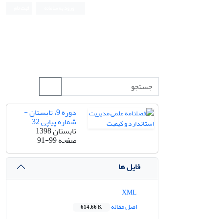
ورود به سامانه
ثبت نام
دوره 9، تابستان -
شماره پیاپی 32
تابستان 1398
صفحه
91-99
فایل ها
XML
اصل مقاله
614.66 K