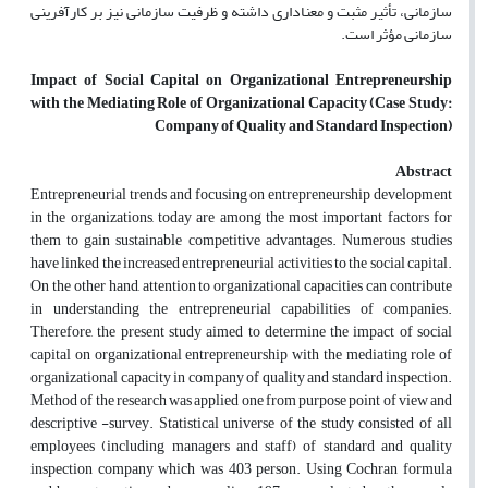
سازمانی، تأثیر مثبت و معناداری داشته و ظرفیت سازمانی نیز بر کارآفرینی
سازمانی مؤثر است.
Impact of Social Capital on Organizational Entrepreneurship
with the Mediating Role of Organizational Capacity (Case Study:
Company of Quality and Standard Inspection)
Abstract
Entrepreneurial trends and focusing on entrepreneurship development
in the organizations, today are among the most important factors for
them to gain sustainable competitive advantages. Numerous studies
have linked the increased entrepreneurial activities to the social capital.
On the other hand, attention to organizational capacities can contribute
in understanding the entrepreneurial capabilities of companies.
Therefore, the present study aimed to determine the impact of social
capital on organizational entrepreneurship with the mediating role of
organizational capacity in company of quality and standard inspection.
Method of the research was applied one from purpose point of view and
descriptive -survey. Statistical universe of the study consisted of all
employees (including managers and staff) of standard and quality
inspection company which was 403 person. Using Cochran formula