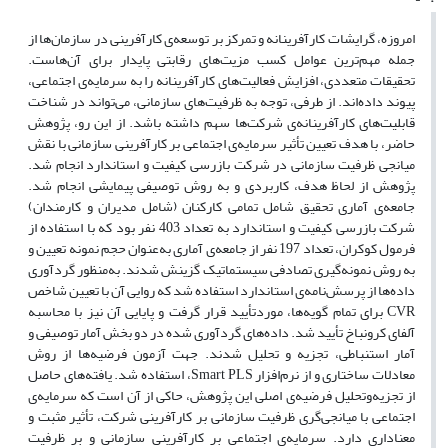
امروزه، گرایشات کارآفرینانه و تمرکز بر توسعه‌ی کارآفرینی در سازمان‌ها از
جمله مهم‌ترین عوامل کسب مزیت‌های رقابتی پایدار برای آن‌هاست.
تحقیقات متعددی، افزایش فعالیت‌های کارآفرینانه را به سرمایه‌ی اجتماعی،
پیوند داده‌اند. از طرفی، توجه به ظرفیت‌های سازمانی، می‌تواند در شناخت
قابلیت‌های کارآفرینانه‌ی شرکت‌ها سهم داشته باشد. از این رو، پژوهش
حاضر، با هدف تعیین تأثیر سرمایه‌ی اجتماعی بر کارآفرینی سازمانی با نقش
میانجی ظرفیت سازمانی در شرکت بازرسی کیفیت و استاندارد انجام شد.
پژوهش از لحاظ هدف، کاربردی و به روش توصیفی پیمایشی انجام شد.
جامعه‌ی آماری تحقیق شامل تمامی کارکنان (شامل مدیران و کارمندان)
شرکت بازرسی کیفیت و استاندارد به تعداد 403 نفر بود که با استفاده از
فرمول کوکران، تعداد 197 نفر از جامعه‌ی آماری به‌عنوان حجم نمونه تعیین و
به روش نمونه‌گیری تصادفی سیستماتیک گزینش شدند. به‌منظور گردآوری
داده‌ها از پرسش‌نامه‌ی استاندارد استفاده شد که روایی آن با تعیین شاخص
CVR برای تمام گویه‌ها، مورد‌تأیید قرار گرفت و پایایی آن نیز با محاسبه
آلفای کرونباخ تأیید شد. داده‌های گردآوری شده در دو بخش آمار توصیفی و
آمار استنباطی، تجزیه و تحلیل شدند. جهت آزمون فرضیه‌ها از روش
معادلات ساختاری و از نرم‌افزار Smart PLS، استفاده شد. یافته‌های حاصل
از تجزیه‌وتحلیل فرضیه‌ی اصلی این پژوهش، حاکی از آن است که سرمایه‌ی
اجتماعی با میانجی‌گری ظرفیت سازمانی بر کارآفرینی شرکت، تأثیر مثبت و
معناداری دارد. سرمایه‌ی اجتماعی بر کارآفرینی سازمانی و بر ظرفیت